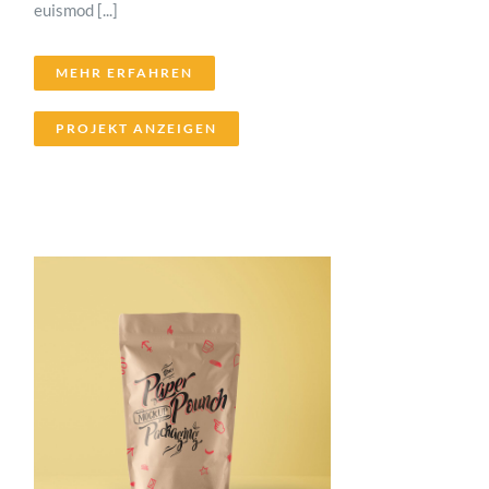
euismod [...]
MEHR ERFAHREN
PROJEKT ANZEIGEN